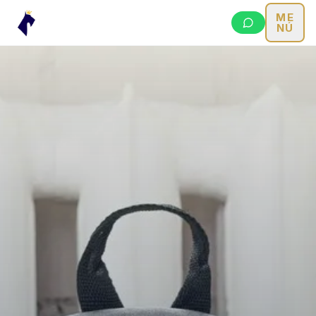
ME
NÚ