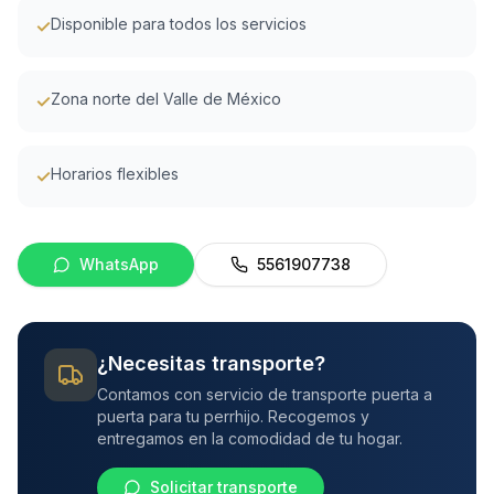
Disponible para todos los servicios
✓
Zona norte del Valle de México
✓
Horarios flexibles
✓
WhatsApp
5561907738
¿Necesitas transporte?
Contamos con servicio de transporte puerta a
puerta para tu perrhijo. Recogemos y
entregamos en la comodidad de tu hogar.
Solicitar transporte