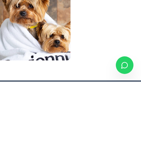
SÍGUENOS
Hotel & Escuela:
e
Facebook
Instagram
YouTube
Veterinaria:
án)
Facebook