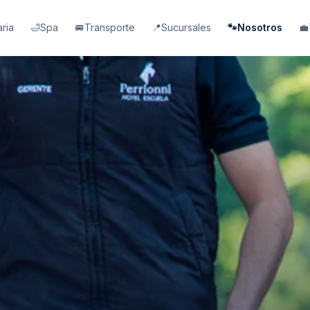
aria
🛁
Spa
🚐
Transporte
📍
Sucursales
🐾
Nosotros
💼