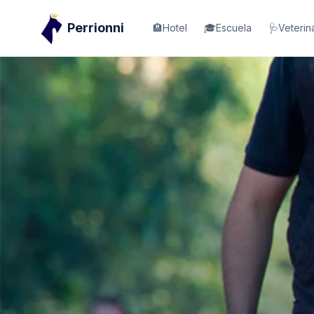
Perrionni
🏨
Hotel
🎓
Escuela
🩺
Veterin