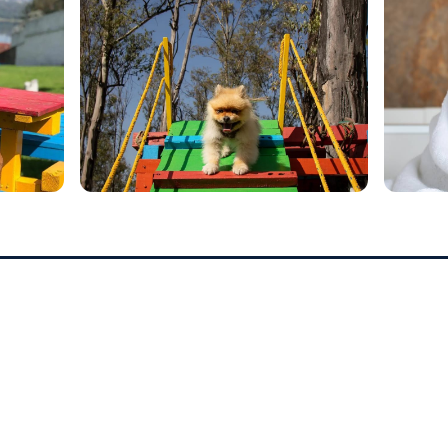
SUCURSALES
Sucursal Lago de Guadalup
Sucursal Atizapán
Veterinaria Perrionni (Atizap