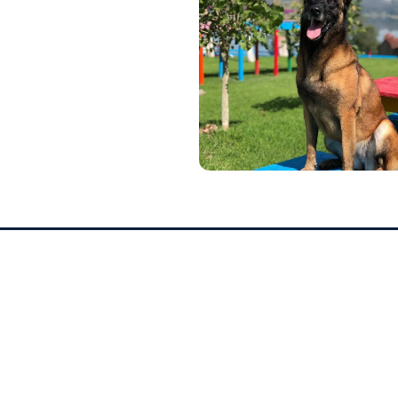
SERVICIOS
Hotel
Escuela
Hotel, Escuela, Veterinaria Dermatológica
Veterinaria
y Spa para perros. Cuidado premium para
Spa