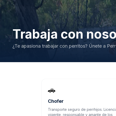
Trabaja con noso
¿Te apasiona trabajar con perritos? Únete a Perr
🚗
Chofer
Transporte seguro de perrhijos. Licenci
vigente, responsable y amante de los