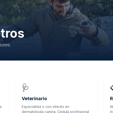
tros
ionni.
🩺
Veterinario
R
a
Especialista o con interés en
A
dermatología canina. Cedula profesional
m