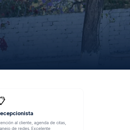
📋
ecepcionista
tención al cliente, agenda de citas,
anejo de redes. Excelente