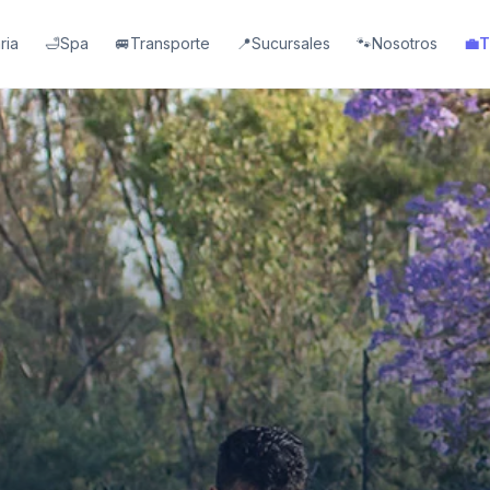
ria
🛁
Spa
🚐
Transporte
📍
Sucursales
🐾
Nosotros
💼
T