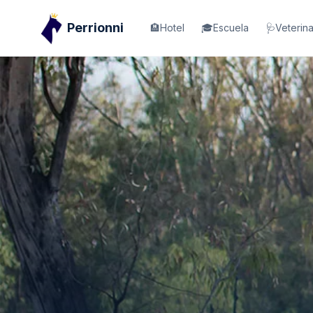
Perrionni
🏨
Hotel
🎓
Escuela
🩺
Veterina